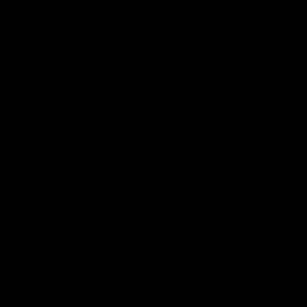
Facebook
Twitter
YouTube
LinkedIn