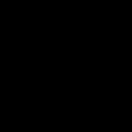
Facebook
Twitter
YouTube
LinkedIn