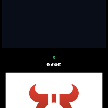
Facebook
Twitter
YouTube
LinkedIn