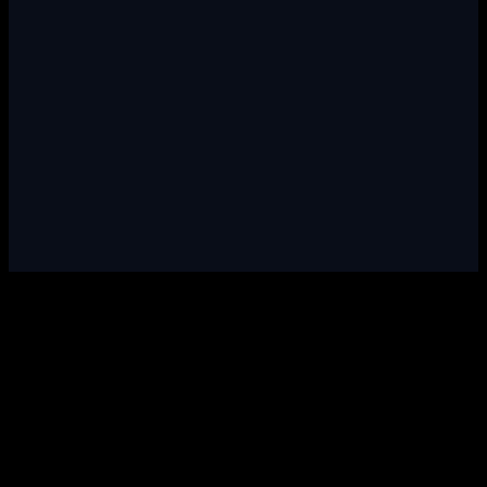
Facebook
Twitter
YouTube
LinkedIn