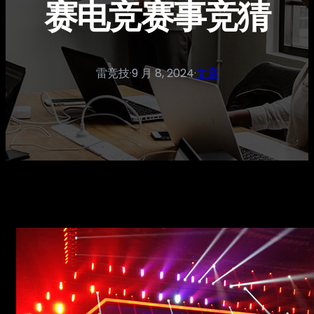
赛电竞赛事竞猜
雷竞技
·
9 月 8, 2024
·
文章