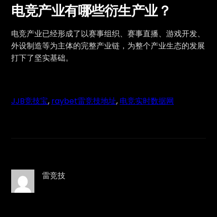
电竞产业有哪些衍生产业？
电竞产业已经形成了以赛事组织、赛事直播、游戏开发、
外设制造等为主体的完整产业链，为整个产业生态的发展
打下了坚实基础。
JJB竞技宝
, 
raybet雷竞技地址
, 
电竞实时数据网
雷竞技