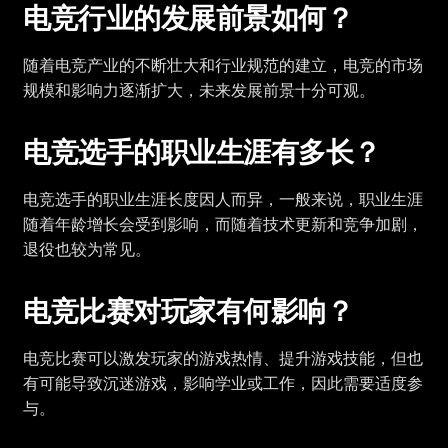
电竞行业的发展前景如何？
随着电竞产业的不断壮大和行业规范的建立，电竞的市场
规模和影响力逐渐扩大，未来发展前景十分可观。
电竞选手的职业生涯有多长？
电竞选手的职业生涯长度因人而异，一般来说，职业生涯
随着年龄增长会受到影响，而随着技术更新和竞争加剧，
退役也较为常见。
电竞比赛对玩家有何影响？
电竞比赛可以激发玩家的游戏热情、提升游戏技能，但也
有可能导致沉迷游戏，影响学业或工作，因此需要适度参
与。