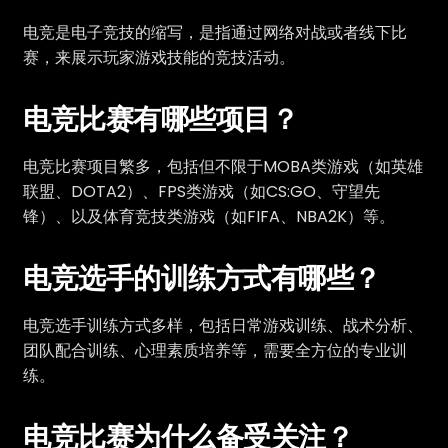
电竞是电子竞技的缩写，是指通过网络对战或者线下比
赛，来展示玩家游戏技能的竞技活动。
电竞比赛有哪些项目？
电竞比赛项目繁多，包括但不限于MOBA类游戏（如英雄
联盟、DOTA2）、FPS类游戏（如CS:GO、守望先
锋）、以及体育竞技类游戏（如FIFA、NBA2K）等。
电竞选手的训练方式有哪些？
电竞选手训练方式多样，包括日常游戏训练、战术分析、
团队配合训练、心理素质培养等，需要全方位的专业训
练。
电竞比赛为什么备受关注？