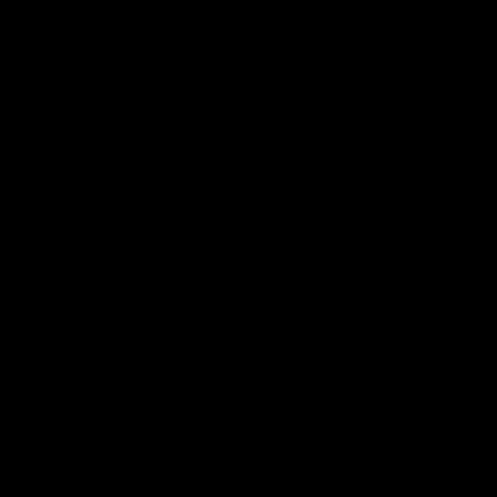
一竞技网址 – 从一开始·竞无止境 LOL(s14)全球总决赛竞
猜官网