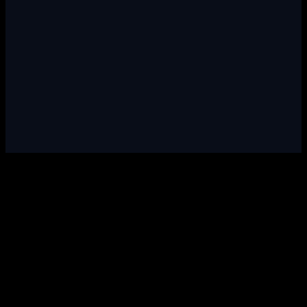
Facebook
Twitter
YouTube
LinkedIn