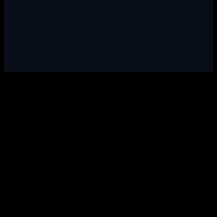
Facebook
Twitter
YouTube
LinkedIn