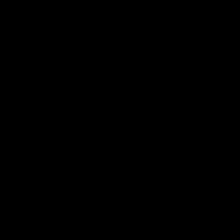
一竞技网址 – 从一开始·竞无止境 LOL(s14)全球总决赛竞
猜官网