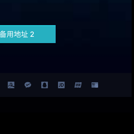
Facebook
Twitter
YouTube
LinkedIn