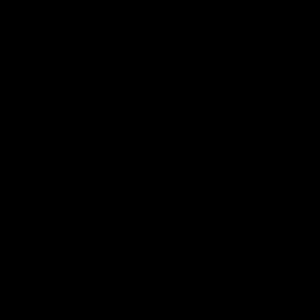
一竞技网址 – 从一开始·竞无止境 L
S14赔率实