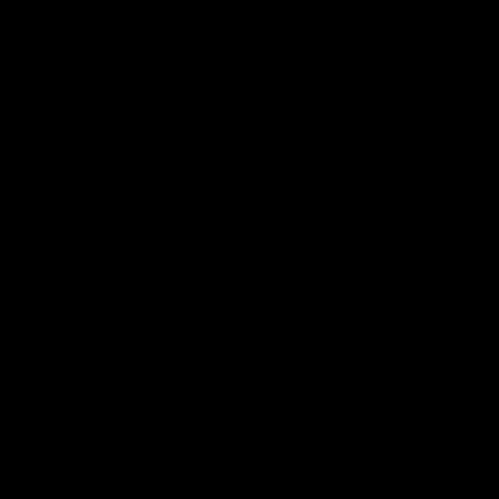
一竞技网址 – 从一开始·竞无止境 L
S14比赛哪