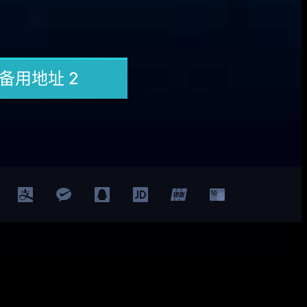
Facebook
Twitter
YouTube
LinkedIn