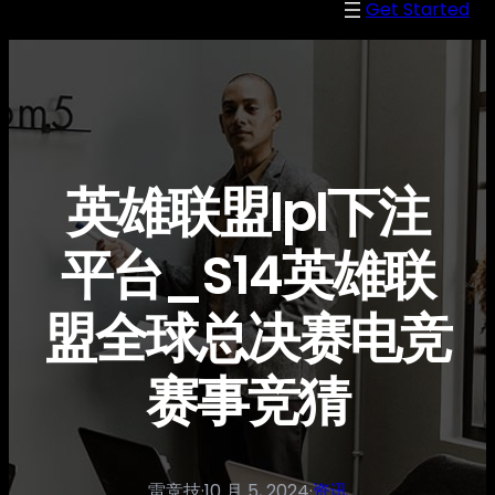
Get Started
英雄联盟lpl下注
平台_S14英雄联
盟全球总决赛电竞
赛事竞猜
雷竞技
·
10 月 5, 2024
·
资讯