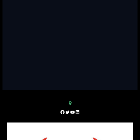
Facebook
Twitter
YouTube
LinkedIn