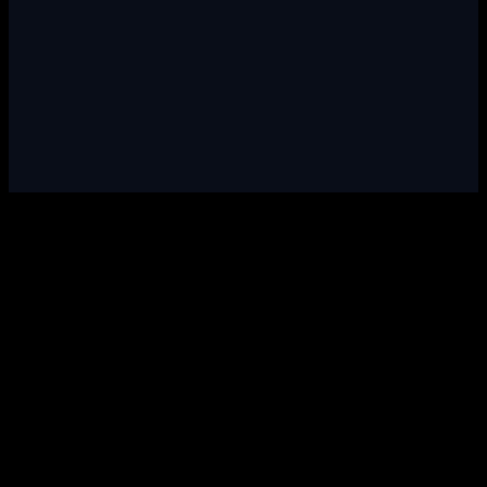
Facebook
Twitter
YouTube
LinkedIn