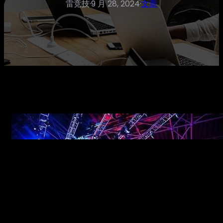
雷竞技
·
9 月 28, 2024
·
文章