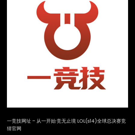
一竞技网址 – 从一开始·竞无止境 LOL(s14)全球总决赛竞
猜官网